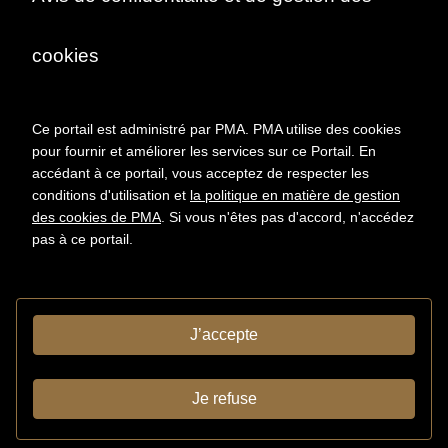
Sous-série:
Portraits de Jacques
Villon, de son entourage et
cookies
vues d'ateliers entre 1934 et
1962.
Dossier:
Reportages
Ce portail est administré par PMA. PMA utilise des cookies
photographiques réalisés
pour fournir et améliorer les services sur ce Portail. En
par différents
photographes ; portraits
accédant à ce portail, vous acceptez de respecter les
de Jacques Villon et vues
conditions d'utilisation et
la politique en matière de gestion
de son atelier (1948-
des cookies de PMA
. Si vous n'êtes pas d'accord, n'accédez
1962).
pas à ce portail.
Groupe de pieces:
Portraits de Jacques Villon dans
son atelier, Puteaux, 1950.
Photographe : Brassaï.
J’accepte
DESCRIPTION
Type de
Photographies
document
Je refuse