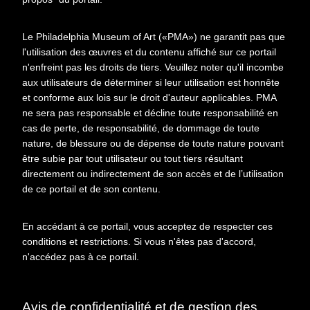
Cotes extremes
VIL POR 173
Le Philadelphia Museum of Art («PMA») ne garantit pas que
Photographe
Brassaï (1899-1984)
l'utilisation des œuvres et du contenu affiché sur ce portail
n'enfreint pas les droits de tiers. Veuillez noter qu'il incombe
Représenté
Villon, Jacques
aux utilisateurs de déterminer si leur utilisation est honnête
et conforme aux lois sur le droit d'auteur applicables. PMA
ne sera pas responsable et décline toute responsabilité en
cas de perte, de responsabilité, de dommage de toute
nature, de blessure ou de dépense de toute nature pouvant
En relation
À propos de cet objet
être subie par tout utilisateur ou tout tiers résultant
directement ou indirectement de son accès et de l’utilisation
CONTEXTE D'ARCHIVAGE
de ce portail et de son contenu.
Fonds ou collection:
En accédant à ce portail, vous acceptez de respecter ces
Fonds Famille Duchamp : Jacques
Villon, Raymond Duchamp-Villon,
conditions et restrictions. Si vous n'êtes pas d'accord,
Suzanne Duchamp.
n'accédez pas à ce portail.
Sous-fonds:
Sous-fonds Jacques Villon
Série:
Archives photographiques
Avis de confidentialité et de gestion des