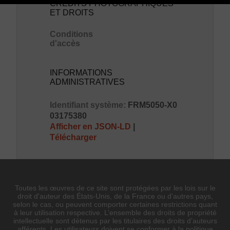
CRÉDITS PHOTOGRAPHIQUES
ET DROITS
Conditions
d'accès
INFORMATIONS
ADMINISTRATIVES
Identifiant système:
FRM5050-X0
03175380
Afficher en JSON-LD
|
Télécharger
Toutes les œuvres de ce site sont protégées par les lois sur le
droit d'auteur des États-Unis, de la France ou d'autres pays,
selon le cas, ou peuvent comporter certaines restrictions quant
à leur utilisation respective. L’ensemble des droits de propriété
intellectuelle sont détenus par les titulaires des droits d’auteurs
afférents. Les utilisateurs doivent se conformer à la politique