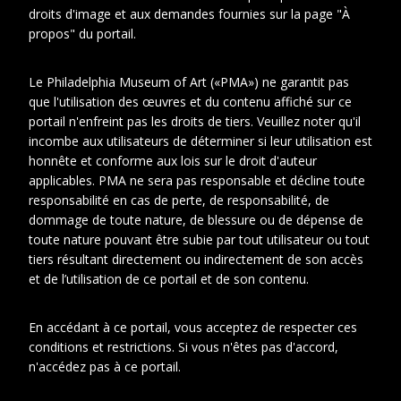
droits d'image et aux demandes fournies sur la page "À
Cotes
VIL POR 183
propos" du portail.
extremes
Le Philadelphia Museum of Art («PMA») ne garantit pas
Représenté
Villon, Jacques
que l'utilisation des œuvres et du contenu affiché sur ce
portail n'enfreint pas les droits de tiers. Veuillez noter qu'il
Villon (née Boeuf),
incombe aux utilisateurs de déterminer si leur utilisation est
Gabrielle (1879-1968)
honnête et conforme aux lois sur le droit d'auteur
applicables. PMA ne sera pas responsable et décline toute
responsabilité en cas de perte, de responsabilité, de
dommage de toute nature, de blessure ou de dépense de
toute nature pouvant être subie par tout utilisateur ou tout
En relation
À propos de cet objet
tiers résultant directement ou indirectement de son accès
et de l’utilisation de ce portail et de son contenu.
CONTEXTE D'ARCHIVAGE
En accédant à ce portail, vous acceptez de respecter ces
Fonds ou collection:
conditions et restrictions. Si vous n'êtes pas d'accord,
Fonds Famille Duchamp : Jacques
Villon, Raymond Duchamp-Villon,
n'accédez pas à ce portail.
Suzanne Duchamp.
Sous-fonds: