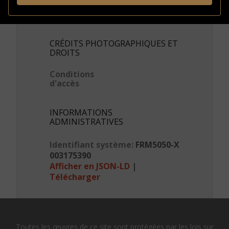
Type de
Photographies
document
CRÉDITS PHOTOGRAPHIQUES ET
DROITS
Conditions
d'accès
INFORMATIONS
ADMINISTRATIVES
Identifiant système:
FRM5050-X
003175390
Afficher en JSON-LD
|
Télécharger
Toutes les œuvres de ce site sont protégées par les lois sur