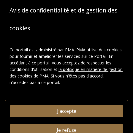
Sous-fonds Jacques Villon
Avis de confidentialité et de gestion des
Série:
Archives photographiques
Sous-série:
Portraits de Jacques
cookies
Villon, de son entourage et
vues d'ateliers entre 1934 et
1962.
Dossier:
Ce portail est administré par PMA. PMA utilise des cookies
Reportages
pour fournir et améliorer les services sur ce Portail. En
photographiques
réalisés par différents
accédant à ce portail, vous acceptez de respecter les
photographes ; portraits
conditions d'utilisation et
la politique en matière de gestion
de Jacques Villon et vues
des cookies de PMA
. Si vous n'êtes pas d'accord,
de son atelier (1948-
n'accédez pas à ce portail.
1962).
Groupe de pieces:
Reportage photographique sur
Jacques Villon dans son atelier,
Puteaux, 1950. Photographe : Gill-
Pax.
J’accepte
DESCRIPTION
Je refuse