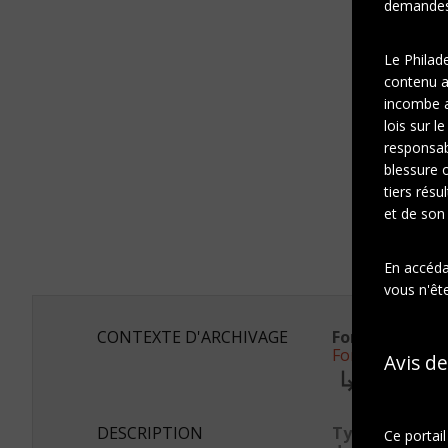
demandes 
Le Philad
contenu af
incombe a
lois sur l
responsab
blessure 
tiers résu
et de son
En accédan
vous n'ête
CONTEXTE D'ARCHIVAGE
Fonds ou colle
Fonds général 
Avis de
Série:
Duchamp 
DESCRIPTION
Type de
Ce portai