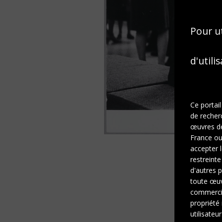
Pour ut
d'utili
Ce portail
de recher
œuvres de 
France ou 
accepter l
restreinte
d'autres p
toute œuvr
commercia
propriété 
utilisateu