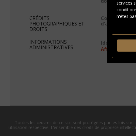
document
services s
conditions
n'êtes pas
CRÉDITS
Conditions
PHOTOGRAPHIQUES ET
d'accès
DROITS
INFORMATIONS
Identifiant s
ADMINISTRATIVES
Afficher en JS
Toutes les œuvres de ce site sont protégées par les lois sur l
utilisation respective. L’ensemble des droits de propriété intellect