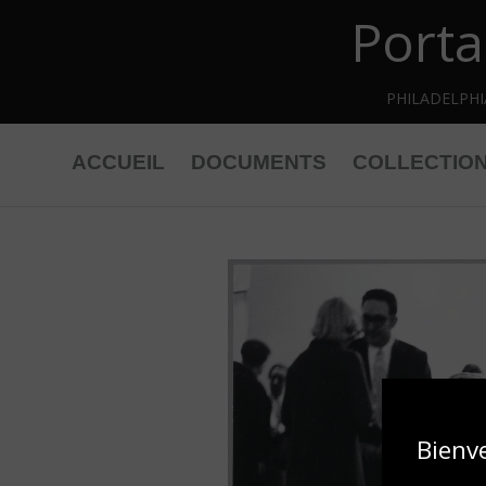
Porta
Retourner au contenu principal
PHILADELPH
ACCUEIL
DOCUMENTS
COLLECTIO
Bienv