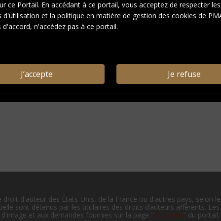
ur ce Portail. En accédant à ce portail, vous acceptez de respecter les
 d'utilisation et
la politique en matière de gestion des cookies de PM
 d'accord, n'accédez pas à ce portail.
ystème:
FRM5050-X003175401
J’accepte
Je refuse
ON-LD
|
Télécharger
e droit d'auteur des États-Unis, de la France ou d'autres pays, selon l
uelle sont détenus par les titulaires des droits d’auteurs afférents. Les
d'image et aux demandes fournies sur la page "
À propos
" du portail.