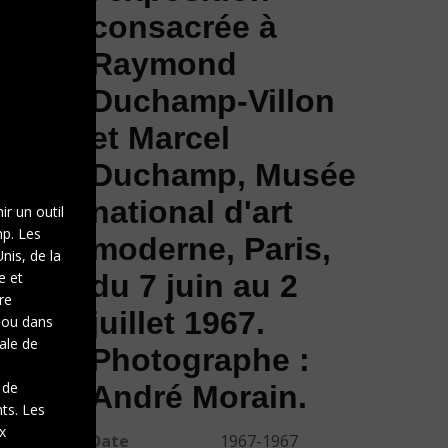
consacrée à
Raymond
Duchamp-Villon
et Marcel
Duchamp, Musée
national d'art
ir un outil
mp. Les
moderne, Paris,
nis, de la
e et
du 7 juin au 2
re
juillet 1967.
e ou dans
gale de
Photographe :
 de
André Morain.
nts. Les
x
Date
1967-1967