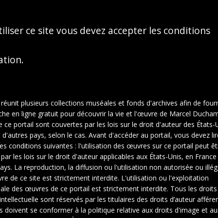
iliser ce site vous devez accepter les conditions
sation.
 réunit plusieurs collections muséales et fonds d'archives afin de fourn
che en ligne gratuit pour découvrir la vie et l'œuvre de Marcel Ducha
ce portail sont couvertes par les lois sur le droit d'auteur des États-U
d'autres pays, selon le cas. Avant d'accéder au portail, vous devez lir
es conditions suivantes : l'utilisation des œuvres sur ce portail peut êt
 par les lois sur le droit d'auteur applicables aux États-Unis, en Franc
ays. La reproduction, la diffusion ou l'utilisation non autorisée ou illé
e de ce site est strictement interdite. L'utilisation ou l'exploitation
le des œuvres de ce portail est strictement interdite. Tous les droits
1
2
intellectuelle sont réservés par les titulaires des droits d’auteur affére
rs doivent se conformer à la politique relative aux droits d'image et au