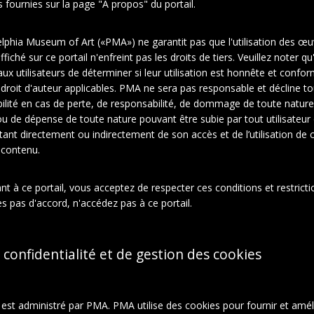
fournies sur la page "À propos" du portail.
elphia Museum of Art («PMA») ne garantit pas que l'utilisation des œu
fiché sur ce portail n'enfreint pas les droits de tiers. Veuillez noter qu'
ux utilisateurs de déterminer si leur utilisation est honnête et confo
e droit d'auteur applicables. PMA ne sera pas responsable et décline t
ilité en cas de perte, de responsabilité, de dommage de toute nature
ou de dépense de toute nature pouvant être subie par tout utilisateur
ltant directement ou indirectement de son accès et de l’utilisation de c
 contenu.
t à ce portail, vous acceptez de respecter ces conditions et restrictio
En relation
À propos de cet objet
s pas d'accord, n'accédez pas à ce portail.
ction:
des photographies
 confidentialité et de gestion des cookies
Marcel
Photographies
l est administré par PMA. PMA utilise des cookies pour fournir et amél