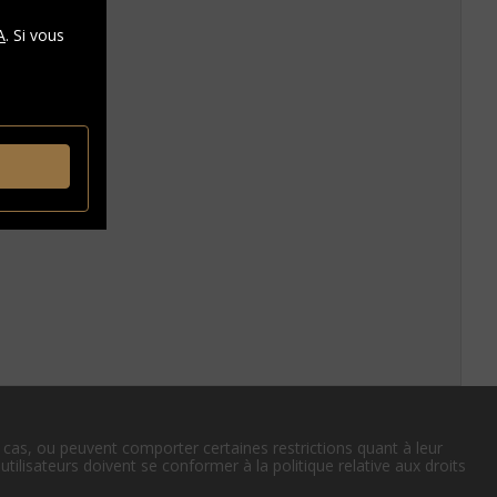
A
. Si vous
e cas, ou peuvent comporter certaines restrictions quant à leur
 utilisateurs doivent se conformer à la politique relative aux droits