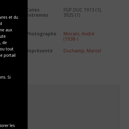
Cotes
FGP DUC 1913 (1),
extremes
3925 (1)
vres et du
il
rme aux
Photographe
Morain, André
oute
(1938-)
, de
 ou tout
Représenté
Duchamp, Marcel
e portail
ns. Si
iorer les