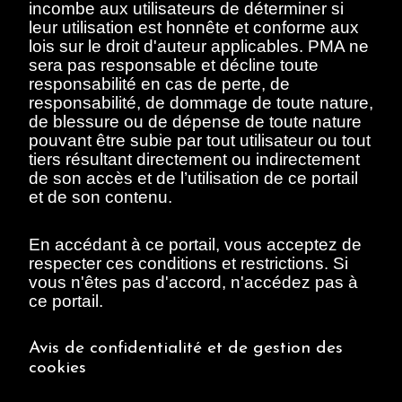
incombe aux utilisateurs de déterminer si
1964 November 11
leur utilisation est honnête et conforme aux
lois sur le droit d'auteur applicables. PMA ne
document
sera pas responsable et décline toute
responsabilité en cas de perte, de
responsabilité, de dommage de toute nature,
de blessure ou de dépense de toute nature
pouvant être subie par tout utilisateur ou tout
tiers résultant directement ou indirectement
de son accès et de l’utilisation de ce portail
et de son contenu.
Chastel, André
Le Monde. "La Mort de
En accédant à ce portail, vous acceptez de
Georges Braque"
1963 September 3
respecter ces conditions et restrictions. Si
vous n'êtes pas d'accord, n'accédez pas à
document
ce portail.
Avis de confidentialité et de gestion des
cookies