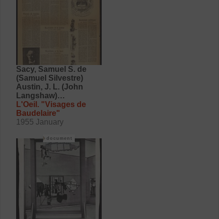
Sacy, Samuel S. de
(Samuel Silvestre)
Austin, J. L. (John
Langshaw)
Barthes, Roland
L'Oeil. "Visages de
Jouve, Pierre Jean
Baudelaire"
Bonnefoy, Yves
1955 January
Nadeau, Maurice
document