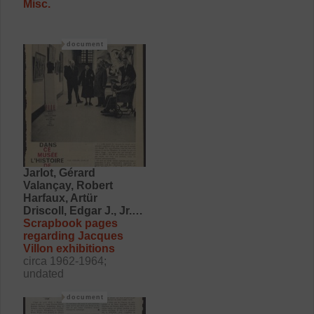
Misc.
document
Jarlot, Gérard
Valançay, Robert
Harfaux, Artür
Driscoll, Edgar J., Jr.
Hecht, Yvon
Scrapbook pages
ELLE (Magazine)
regarding Jacques
Boston globe
Villon exhibitions
Museum of Fine Arts,
circa 1962-1964;
Boston
undated
document