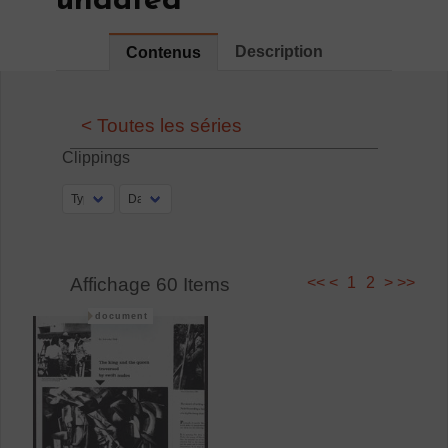
undated
Description
Contenus
< Toutes les séries
Clippings
Affichage 60 Items
<<
<
1
2
>
>>
document