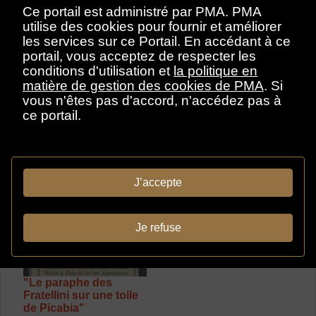
Ce portail est administré par PMA. PMA
utilise des cookies pour fournir et améliorer
les services sur ce Portail. En accédant à ce
Grand, P. M. (Paule
Marie)
portail, vous acceptez de respecter les
Le Monde
conditions d'utilisation et
la politique en
Le monde. "Une
matière de gestion des cookies de PMA
. Si
exposition du Musée
vous n'êtes pas d'accord, n'accédez pas à
pedagogique fait-il
ce portail.
exalter l'art gaulois?"
1955 February 7
document
J’accepte
Je refuse
"Le paraphe des
Fratellini sur une toile
de Picabia"