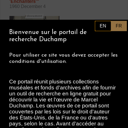
'Enchanters'"
1960 December 4
document
EN
FR
Bienvenue sur le portail de
recherche Duchamp
Pour utiliser ce site vous devez accepter les
conditions d'utilisation.
Heimer, Marc
"La revolution de
Dakar"
Ce portail réunit plusieurs collections
circa 1960
muséales et fonds d'archives afin de fournir
un outil de recherche en ligne gratuit pour
découvrir la vie et l'œuvre de Marcel
document
Duchamp. Les œuvres de ce portail sont
couvertes par les lois sur le droit d'auteur
des États-Unis, de la France ou d'autres
pays, selon le cas. Avant d'accéder au