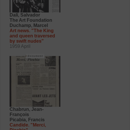
Dalí, Salvador
The Art Foundation
Duchamp, Marcel
Art news. "The King
and queen traversed
by swift nudes"
1959 April
document
Chabrun, Jean-
François
Picabia, Francis
Candide. "Merci,