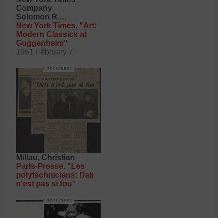
Company
Solomon R.
Guggenheim Museum
New York Times. "Art:
Modern Classics at
Guggenheim"
1961 February 7
document
Millau, Christian
Paris-Presse. "Les
polytechniciens: Dali
n'est pas si fou"
document