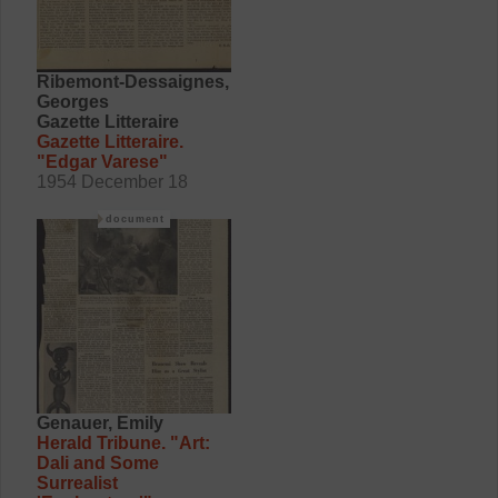
Ribemont-Dessaignes,
Georges
Gazette Litteraire
Gazette Litteraire.
"Edgar Varese"
1954 December 18
document
Genauer, Emily
Herald Tribune. "Art:
Dali and Some
Surrealist