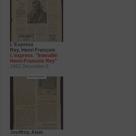
L'Express
Rey, Henri François
L'express. "Interallié:
Henri-Francois Rey"
1962 December 6
document
Jouffroy, Alain