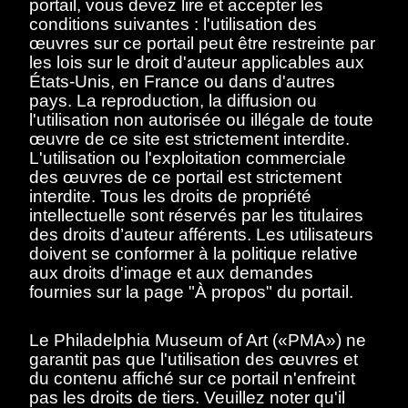
portail, vous devez lire et accepter les
conditions suivantes : l'utilisation des
œuvres sur ce portail peut être restreinte par
les lois sur le droit d'auteur applicables aux
Bédouin, Jean-Louis
États-Unis, en France ou dans d'autres
Hugnet, Georges
pays. La reproduction, la diffusion ou
"Le courrier de la
l'utilisation non autorisée ou illégale de toute
colère" and "Georges
œuvre de ce site est strictement interdite.
Hugnet: plainte"
L'utilisation ou l'exploitation commerciale
des œuvres de ce portail est strictement
document
interdite. Tous les droits de propriété
intellectuelle sont réservés par les titulaires
des droits d’auteur afférents. Les utilisateurs
doivent se conformer à la politique relative
aux droits d'image et aux demandes
fournies sur la page "À propos" du portail.
Le Philadelphia Museum of Art («PMA») ne
Picabia, Francis
garantit pas que l'utilisation des œuvres et
Le Journal des Arts.
"Picabia, ce peintre qui
du contenu affiché sur ce portail n'enfreint
scandalisa Paris avec
pas les droits de tiers. Veuillez noter qu'il
une carte de visite"