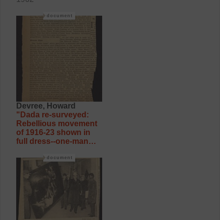
pour les peintres"
document
Devree, Howard
"Dada re-surveyed:
Rebellious movement
of 1916-23 shown in
full dress--one-man
shows"
document