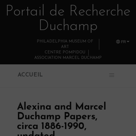
Portail de Recherche
Retourner au contenu principal
Duchamp
PHILADELPHIA MUSEUM OF
FR
ART
CENTRE POMPIDOU
ASSOCIATION MARCEL DUCHAMP
ACCUEIL
Alexina and Marcel
Duchamp Papers,
circa 1886-1990,