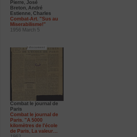
Pierre, José
Breton, André
Estienne, Charles
Combat-Art. "Sus au
Miserabilisme!"
1956 March 5
document
Combat le journal de
Paris
Combat le journal de
Paris. "A 5000
kilomètres de l'école
de Paris, La valeur
symbolique de l'argent
1962